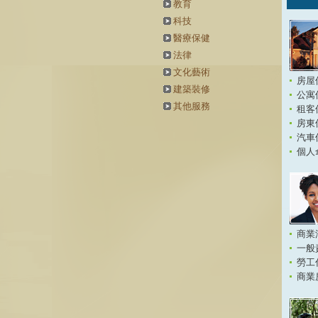
教育
科技
醫療保健
法律
文化藝術
房屋
建築裝修
公寓
其他服務
租客
房東
汽車
個人
商業
一般
勞工
商業