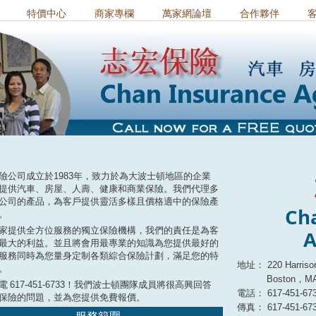
特價中心
商家專欄
萬家網論壇
合作夥伴
險公司成立於
1983
年，致力於為大波士頓地區的企業
提供汽車、房屋、人壽、健康和商業保險。我們代理多
公司的產品，為客戶提供靈活多樣且價格適中的保險產
Ch
。
家提供全方位服務的獨立保險機構，我們的責任是為客
A
最大的利益。並且將會用最專業的知識為您提供最好的
服務同時為您量身定制各類綜合保險計劃，滿足您的特
地址：
220 Harriso
。
Boston，MA
致電
617-451-6733
！我們波士頓團隊成員將很高興回答
電話：
617-451-67
保險的問題，並為您提供免費報價。
傳真：
617-451-67