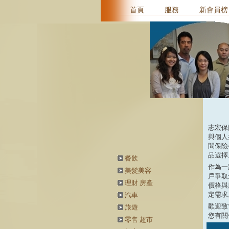
首頁
服務
新會員榜
志宏保
與個人
間保險
品選擇
餐飲
作為一
美髮美容
戶爭取
理財 房產
價格與
定需求
汽車
歡迎
旅遊
您有關
零售 超市