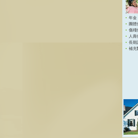
年金
團體
傷殘
人壽
長期
補充