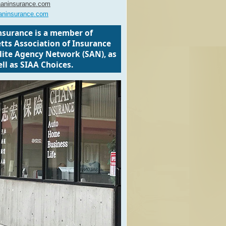
aninsurance.com
aninsurance.com
nsurance is a member of
ts Association of Insurance
llite Agency Network (SAN), as
ll as SIAA Choices.