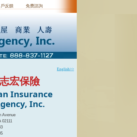
客戶反饋
免费諮詢
English>>
志宏保險
an Insurance
gency, Inc.
n Avenue
 02111
33
35