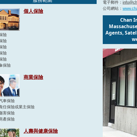
服務範圍
電子郵件：
info@ch
公司網站：
www.ch
個人保險
Chan I
Massachuset
Agents, Sate
保險
we
保險
保險
保險
保險
傘保險
商業保險
汽車保險
責任保險或業主保險
傷害保險
房產保險
人壽與健康保險