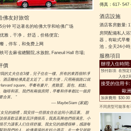
傳真：
617- 547 
酒店設施
哈佛友好旅馆
酒店客房數量: 1
5分钟 可达著名的哈佛大学和哈佛广场
房間配備私人浴
优雅，干净， 舒适，价格便宜;
器，有歐式早餐
餐，停车，和免费上网
池，全天24小
铁可去麻省總醫院,水族館,
Faneuil Hall
市場;
服務項目
辦理入住時間: 1
評價
預付款項: 在預
和我的丈夫住在3樓，兒子住在一樓。所有的東西很幹凈
入住2天前取
。酒店離哈佛真是太近了，非常方便，只用兩個路口就
接受的信用卡
Harvard square。早餐有麥片、煮雞蛋、面包、糕點、
歐洲/萬
、咖啡和茶。我們有兩個房間，早餐和停車都比一個房
要合算。 ”
加床費用: $30.00
---- MaybeSiam (家庭)
不同房型可能享有
了女兒的婚禮，我安排一些朋友住在这间小酒店裏。 朋
說很喜歡這裏並且評價很高，我真高興他們很满意。小
很尽力讓客人们住得舒服。我女兒的婚禮很棒，感謝每
幫助我們的人。哈佛廣場的友好小酒店，走一會兒就能