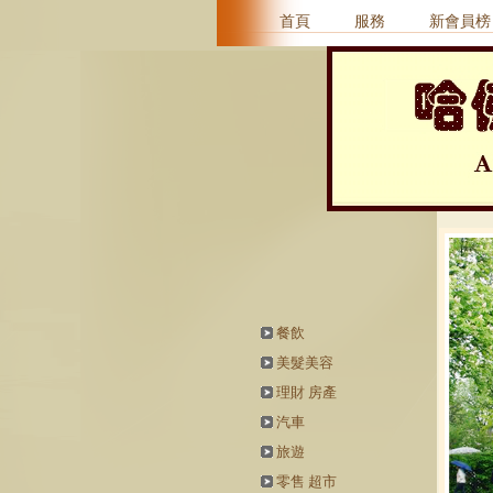
首頁
服務
新會員榜
餐飲
美髮美容
理財 房產
汽車
旅遊
零售 超市