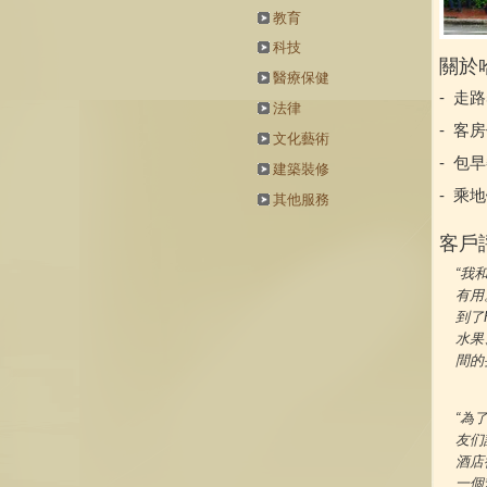
教育
科技
關於
醫療保健
-
走路
法律
-
客房
文化藝術
-
包早
建築裝修
-
乘地
其他服務
客戶
“我
有用
到了
水果
間的
“為
友们
酒店
一個