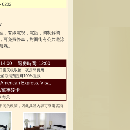
- 0202
7
室，有線電視，電話，調制解調
，可免費停車，對面街有公共遊泳
時服務。
4:00
退房時間: 12:00
定日當天收取第一夜房間費用，
消預定可100%退款
:
American Express, Visa
,
事達卡
 / 每天
不同的政策，因此具體內容可來電咨詢