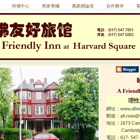
特價中心
商家專欄
萬家網論壇
合作夥伴
A Friend
理性
網址
：
www.afin
郵箱
：
afi.now@v
地址
：
1673 Cam
Cambridge,
電話
：
617- 547 