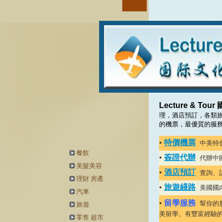
Lecture & Tour
理，酒店預訂，各類
的機票，最優質的服
•
特價機票
中美特
餐飲
•
簽證代辦
代辦中
美髮美容
•
酒店預訂
查詢、
理財 房產
•
旅遊綫路
美國國
汽車
•
留學服務
幫你的
旅遊
美留學。有豐富經驗
零售 超市