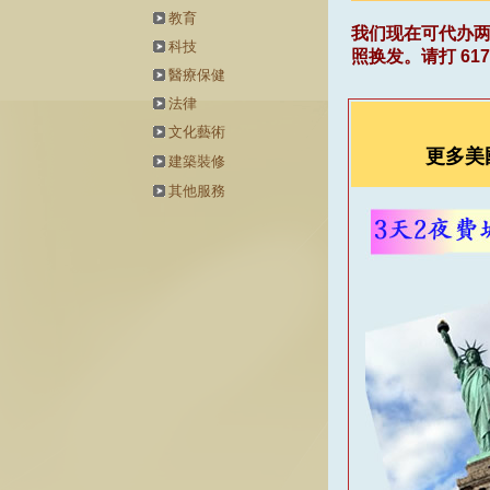
教育
我们现在可代办
科技
照换发。请打
617
醫療保健
法律
文化藝術
更多美
建築裝修
其他服務